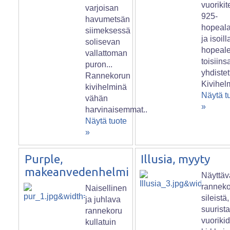
vuorikit
varjoisan
925-
havumetsän
hopeala
siimeksessä
ja isoill
solisevan
hopeale
vallattoman
toisiins
puron...
yhdistet
Rannekorun
Kivihel
kivihelminä
Näytä t
vähän
»
harvinaisemmat..
Näytä tuote
»
Purple,
Illusia, myyty
makeanvedenhelmi
Näyttäv
rannek
Naisellinen
sileistä,
ja juhlava
suurist
rannekoru
vuoriki
kullatuin