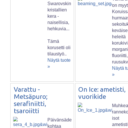
Swarovskin
on myyt
kristallien
Koruiss
kera -
hurmaa
naisellisia,
sekoitu
hehkuvia...
keväis
heleitä
Tämä
korukivi
korusetti oli
morganii
tilaustyö..
fluoriitti,
Näytä tuote
ruusukva
»
Näytä t
»
Varattu -
On Ice: ametisti,
Metsäpuro;
vuorikide
serafiniitti,
Muhke
tsaroiitti
ranneko
isot
Päivänsäde
ametisti
kohtaa