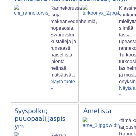
Rannekorussa
Klassin
isoja
väriko
makeanvedenhelmiä,
miellytt
hopeaosia,
silmää
Swarovskin
tässä
kristalleja ja
upeass
runsaasti
ranneko
naisellista
Turkoos
'pientä
turkoos
helinää',
lasihel
mätsäävät..
ja must
Näytä tuote
onyksin
»
Näytä t
»
Syyspolku;
Ametista
puuopaali,jaspis
-tämä k
ym
tarjous
Rannek
Syksyn