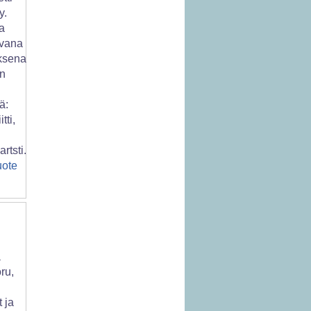
y.
a
vana
ksena
en
ä:
tti,
rtsti..
uote
a
ru,
t ja