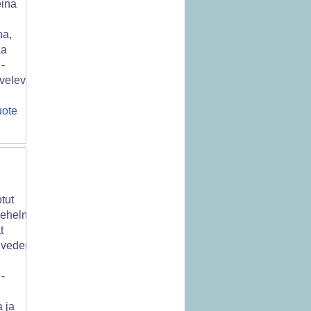
eina
na,
aa
-
ivelevän
uote
otut
dehelmet,
t
vedenhelmet,
-
a ja