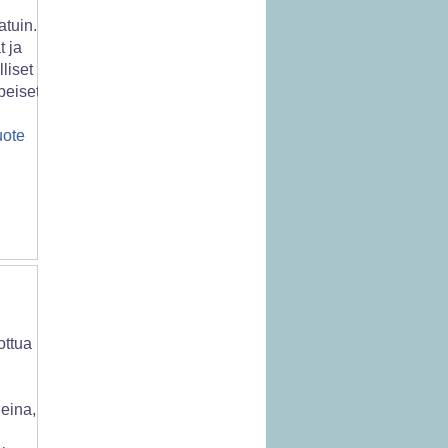
tuin.
 ja
lliset
peiset
.
uote
ottua
eina,