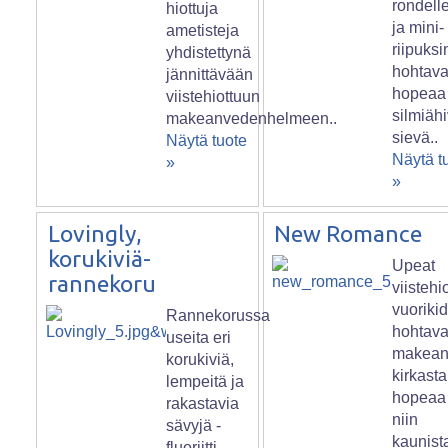
rondell
hiottuja
ja mini-
ametisteja
riipuksi
yhdistettynä
hohtav
jännittävään
hopeaa 
viistehiottuun
silmiäh
makeanvedenhelmeen..
sievä..
Näytä tuote
Näytä t
»
»
Lovingly,
New Romance
korukiviä-
Upeat
rannekoru
viistehi
vuoriki
Rannekorussa
hohtava
useita eri
makean
korukiviä,
kirkasta
lempeitä ja
hopeaa 
rakastavia
niin
sävyjä -
kaunist
fluoriitti,