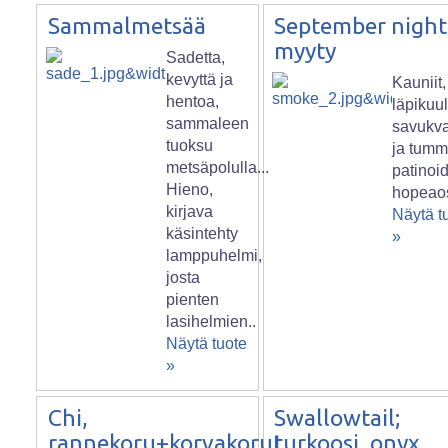
Sammalmetsää
September night
myyty
Sadetta,
kevyttä ja
Kauniit,
hentoa,
läpikuul
sammaleen
savukva
tuoksu
ja tumm
metsäpolulla...
patinoi
Hieno,
hopeaos
kirjava
Näytä t
käsintehty
»
lamppuhelmi,
josta
pienten
lasihelmien..
Näytä tuote
»
Chi,
Swallowtail;
rannekoru+korvakorut
turkoosi, onyx