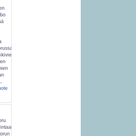
en
mbo
ää
a
russa!
ikivien,
ien
mien
an
..
uote
oru
hintaan-
orun