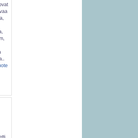
ovat
vaa
a,
a,
m,
u
a
a..
uote
tti