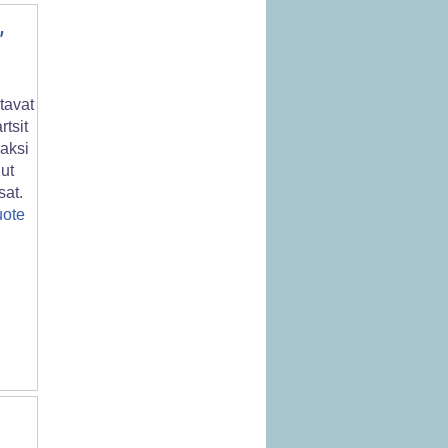
,
tavat
rtsit
aksi
dut
at.
uote