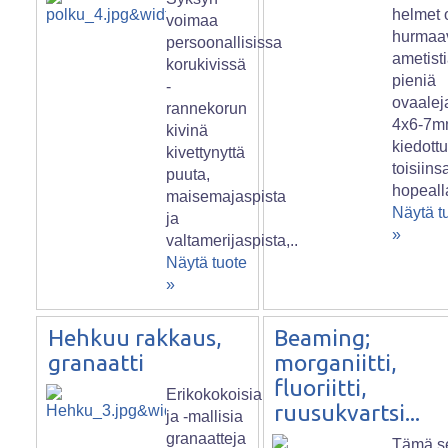
helmet 
voimaa
hurmaa
persoonallisissa
ametisti
korukivissä
pieniä
-
ovaalej
rannekorun
4x6-7m
kivinä
kiedott
kivettynyttä
toisiins
puuta,
hopeall
maisemajaspista
Näytä t
ja
»
valtamerijaspista,..
Näytä tuote
»
Hehkuu rakkaus,
Beaming;
granaatti
morganiitti,
fluoriitti,
Erikokokoisia
ruusukvartsi...
ja -mallisia
granaatteja
Tämä se