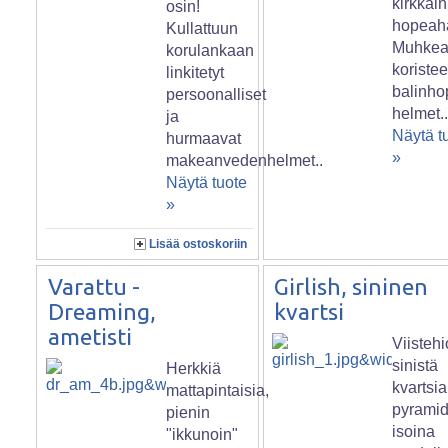
kirkkain
osin!
hopeaha
Kullattuun
Muhkeat
korulankaan
koristee
linkitetyt
balinho
persoonalliset
helmet.
ja
Näytä t
hurmaavat
»
makeanvedenhelmet..
Näytä tuote
»
Lisää ostoskoriin
Varattu -
Girlish, sininen
Dreaming,
kvartsi
ametisti
Viistehi
sinistä
Herkkiä
kvartsia
mattapintaisia,
pyramid
pienin
isoina
"ikkunoin"