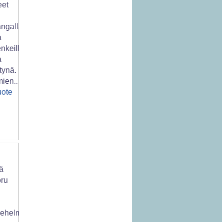
eet
ngalla
a
nkeillä
a
tynä.
mien..
uote
ä
oru
a
dehelmistä,