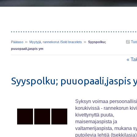
Tuo
Päätaso
››
Myytyjä, rannekorut /Sold bracelets
››
Syyspolku;
puuopaali,jaspis ym
« Ta
Syyspolku; puuopaali,jaspis
Syksyn voimaa persoonallis
korukivissä - rannekorun kiv
kivettynyttä puuta,
maisemajaspista ja
valtamerijaspista, mukana s
putoilevia lehtiä (tsekkilasia)