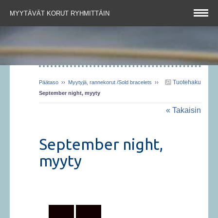
MYYTÄVÄT KORUT RYHMITTÄIN
Tuotehaku
Päätaso
››
Myytyjä, rannekorut /Sold bracelets
››
September night, myyty
« Takaisin
September night,
myyty