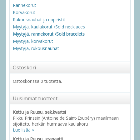
Rannekorut
Korvakorut
Rukousnauhat ja rippiristit
Myytyjä, kaulakorut /Sold necklaces
Myytyjä, rannekorut /Sold bracelets
Myytyjä, korvakorut
Myytyjä, rukousnauhat
Ostoskori
Ostoskorissa 0 tuotetta.
Uusimmat tuotteet
Kettu ja Ruusu, sek.kvartsi
Pikku Prinssin (Antoine de Saint-Exupéry) maailmaan
sijoitettu herkän hurmaava kaulakoru
Lue lisää »
Kettu ja Ruusu, granaatti