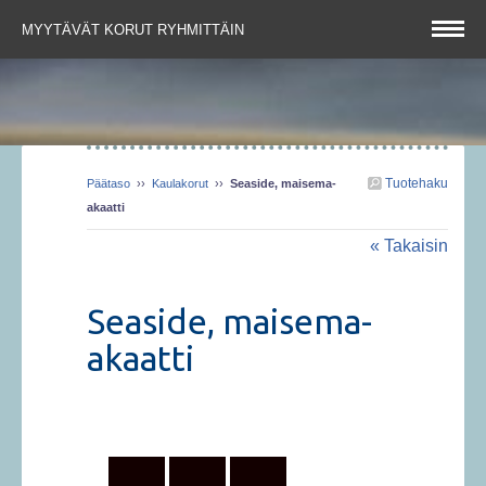
MYYTÄVÄT KORUT RYHMITTÄIN
Tuotehaku
Päätaso
››
Kaulakorut
››
Seaside, maisema-
akaatti
« Takaisin
Seaside, maisema-
akaatti