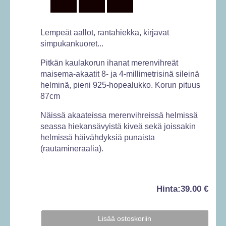
Lempeät aallot, rantahiekka, kirjavat
simpukankuoret...
Pitkän kaulakorun ihanat merenvihreät
maisema-akaatit 8- ja 4-millimetrisinä sileinä
helminä, pieni 925-hopealukko. Korun pituus
87cm
Näissä akaateissa merenvihreissä helmissä
seassa hiekansävyistä kiveä sekä joissakin
helmissä häivähdyksiä punaista
(rautamineraalia).
Hinta:
39.00 €