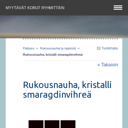
MYYTÄVÄT KORUT RYHMITTÄIN
Tuotehaku
Päätaso
››
Rukousnauhat ja rippiristit
››
Rukousnauha, kristalli smaragdinvihreä
« Takaisin
Rukousnauha, kristalli
smaragdinvihreä