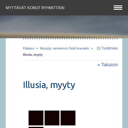
MYYTÄVÄT KORUT RYHMITTÄIN
Tuotehaku
Päätaso
››
Myytyjä, rannekorut /Sold bracelets
››
Illusia, myyty
« Takaisin
Illusia, myyty