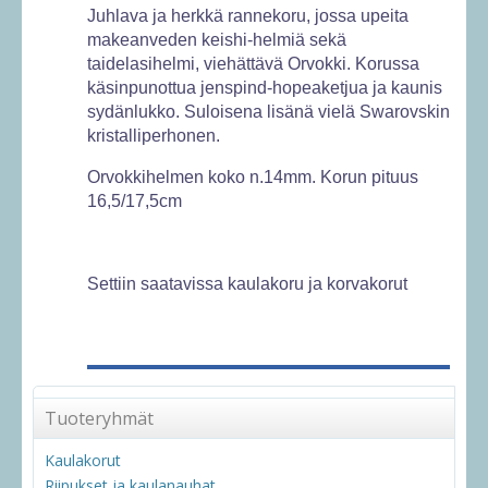
Juhlava ja herkkä rannekoru, jossa upeita
makeanveden keishi-helmiä sekä
taidelasihelmi, viehättävä Orvokki. Korussa
käsinpunottua jenspind-hopeaketjua ja kaunis
sydänlukko. Suloisena lisänä vielä Swarovskin
kristalliperhonen.
Orvokkihelmen koko n.14mm. Korun pituus
16,5/17,5cm
Settiin saatavissa kaulakoru ja korvakorut
Tuoteryhmät
Kaulakorut
Riipukset ja kaulanauhat