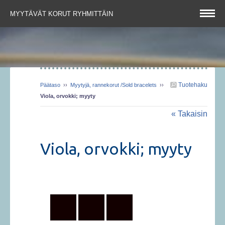
MYYTÄVÄT KORUT RYHMITTÄIN
Tuotehaku
Päätaso
››
Myytyjä, rannekorut /Sold bracelets
››
Viola, orvokki; myyty
« Takaisin
Viola, orvokki; myyty