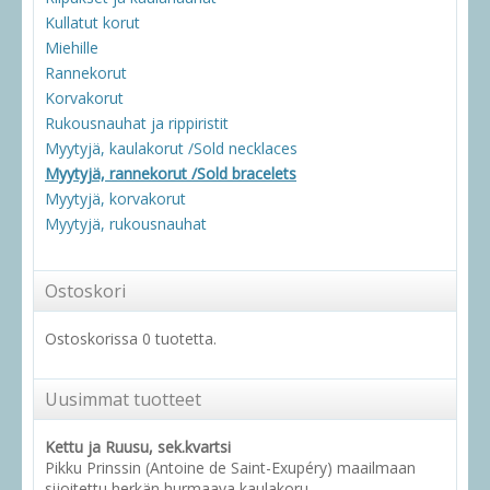
Kullatut korut
Miehille
Rannekorut
Korvakorut
Rukousnauhat ja rippiristit
Myytyjä, kaulakorut /Sold necklaces
Myytyjä, rannekorut /Sold bracelets
Myytyjä, korvakorut
Myytyjä, rukousnauhat
Ostoskori
Ostoskorissa 0 tuotetta.
Uusimmat tuotteet
Kettu ja Ruusu, sek.kvartsi
Pikku Prinssin (Antoine de Saint-Exupéry) maailmaan
sijoitettu herkän hurmaava kaulakoru