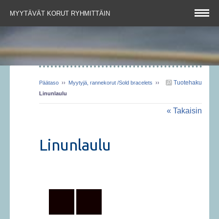
MYYTÄVÄT KORUT RYHMITTÄIN
Tuotehaku
Päätaso
››
Myytyjä, rannekorut /Sold bracelets
››
Linunlaulu
« Takaisin
Linunlaulu