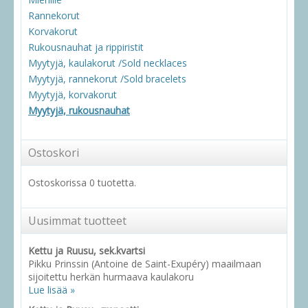
Rannekorut
Korvakorut
Rukousnauhat ja rippiristit
Myytyjä, kaulakorut /Sold necklaces
Myytyjä, rannekorut /Sold bracelets
Myytyjä, korvakorut
Myytyjä, rukousnauhat
Ostoskori
Ostoskorissa 0 tuotetta.
Uusimmat tuotteet
Kettu ja Ruusu, sek.kvartsi
Pikku Prinssin (Antoine de Saint-Exupéry) maailmaan
sijoitettu herkän hurmaava kaulakoru
Lue lisää »