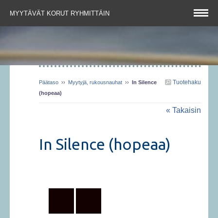
MYYTÄVÄT KORUT RYHMITTÄIN
Tuotehaku
Päätaso
››
Myytyjä, rukousnauhat
››
In Silence
(hopeaa)
« Takaisin
In Silence (hopeaa)