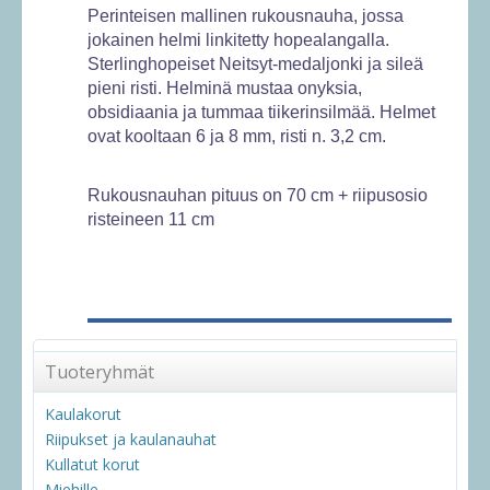
Perinteisen mallinen rukousnauha, jossa
jokainen helmi linkitetty hopealangalla.
Sterlinghopeiset Neitsyt-medaljonki ja sileä
pieni risti. Helminä mustaa onyksia,
obsidiaania ja tummaa tiikerinsilmää. Helmet
ovat kooltaan 6 ja 8 mm, risti n. 3,2 cm.
Rukousnauhan pituus on 70 cm + riipusosio
risteineen 11 cm
Tuoteryhmät
Kaulakorut
Riipukset ja kaulanauhat
Kullatut korut
Miehille