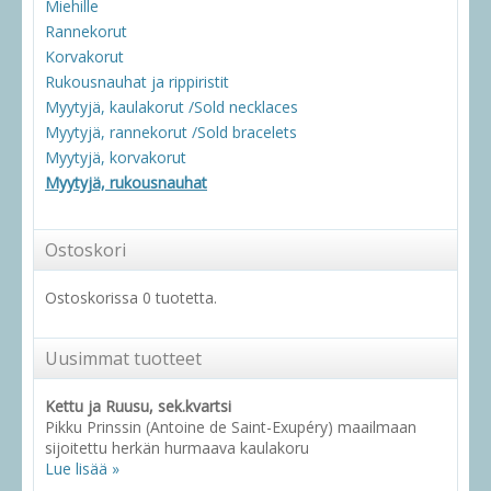
Miehille
Rannekorut
Korvakorut
Rukousnauhat ja rippiristit
Myytyjä, kaulakorut /Sold necklaces
Myytyjä, rannekorut /Sold bracelets
Myytyjä, korvakorut
Myytyjä, rukousnauhat
Ostoskori
Ostoskorissa 0 tuotetta.
Uusimmat tuotteet
Kettu ja Ruusu, sek.kvartsi
Pikku Prinssin (Antoine de Saint-Exupéry) maailmaan
sijoitettu herkän hurmaava kaulakoru
Lue lisää »