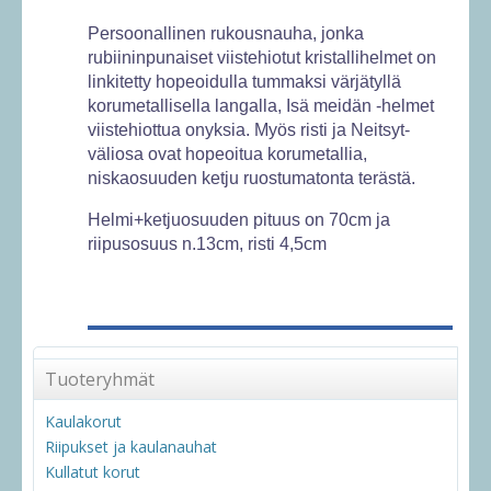
Persoonallinen rukousnauha, jonka
rubiininpunaiset viistehiotut kristallihelmet on
linkitetty hopeoidulla tummaksi värjätyllä
korumetallisella langalla, Isä meidän -helmet
viistehiottua onyksia. Myös risti ja Neitsyt-
väliosa ovat hopeoitua korumetallia,
niskaosuuden ketju ruostumatonta terästä.
Helmi+ketjuosuuden pituus on 70cm ja
riipusosuus n.13cm, risti 4,5cm
Tuoteryhmät
Kaulakorut
Riipukset ja kaulanauhat
Kullatut korut