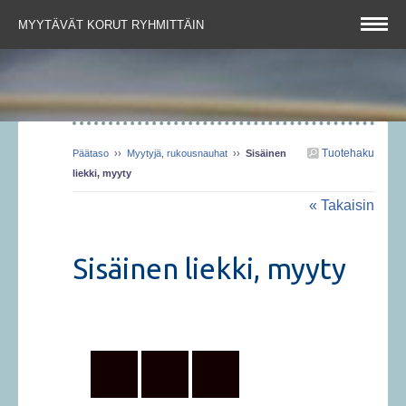
MYYTÄVÄT KORUT RYHMITTÄIN
Tuotehaku
Päätaso
››
Myytyjä, rukousnauhat
››
Sisäinen
liekki, myyty
« Takaisin
Sisäinen liekki, myyty